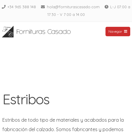
Saltar
+34 965 388 148
hola@forniturascasado.com
L-J 07:00 a
al
17:30 - V 7:00 a 14:00
contenido
Fornituras Casado
Navegar
Estribos
Estribos de todo tipo de materiales y acabados para la
fabricación del calzado. Somos fabricantes y podemos