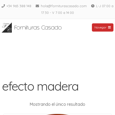
Saltar
+34 965 388 148
hola@forniturascasado.com
L-J 07:00 a
al
17:30 - V 7:00 a 14:00
contenido
Fornituras Casado
Navegar
efecto madera
Mostrando el único resultado