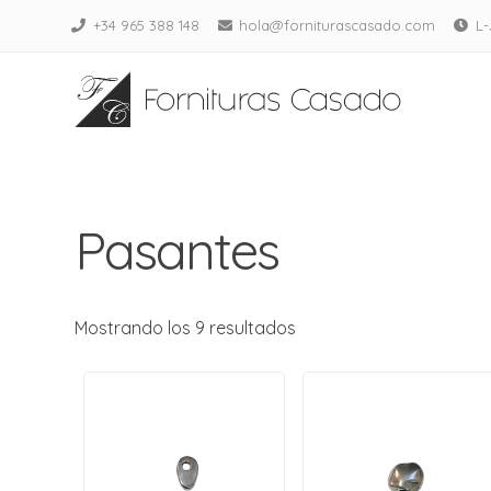
Saltar
+34 965 388 148
hola@forniturascasado.com
L-
al
Fornitur
contenido
Adornos para
Pasantes
Mostrando los 9 resultados