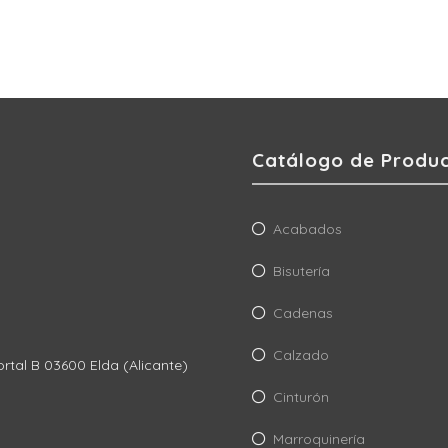
Catálogo de Produ
Acabados
Bisutería
Cadenas
Calzado
ortal B 03600 Elda (Alicante)
Cinturón
Marroquinería