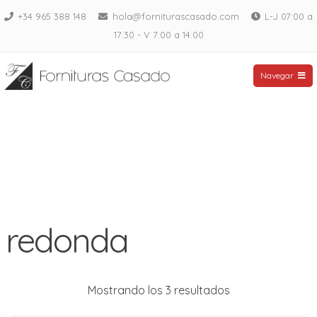
Saltar
+34 965 388 148
hola@forniturascasado.com
L-J 07:00 a
al
17:30 - V 7:00 a 14:00
contenido
Fornituras Casado
Navegar
redonda
Mostrando los 3 resultados