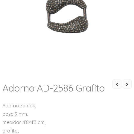
Adorno AD-2586 Grafito
Adorno zamak,
pase 9 mm,
medidas 4’8×4’3 cm,
grafito,