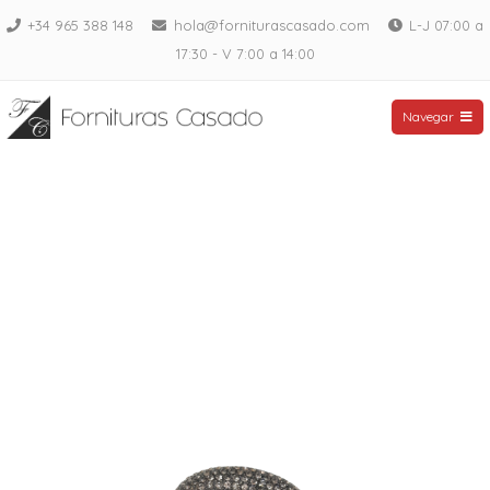
Saltar
+34 965 388 148
hola@forniturascasado.com
L-J 07:00 a
al
17:30 - V 7:00 a 14:00
contenido
Fornituras Casado
Navegar