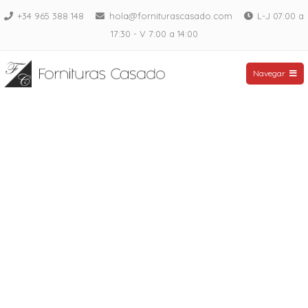
Saltar
+34 965 388 148
hola@forniturascasado.com
L-J 07:00 a
al
17:30 - V 7:00 a 14:00
contenido
Fornituras Casado
Navegar