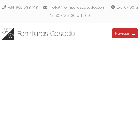
Saltar
+34 965 388 148
hola@forniturascasado.com
L-J 07:00 a
al
17:30 - V 7:00 a 14:00
contenido
Fornituras Casado
Navegar