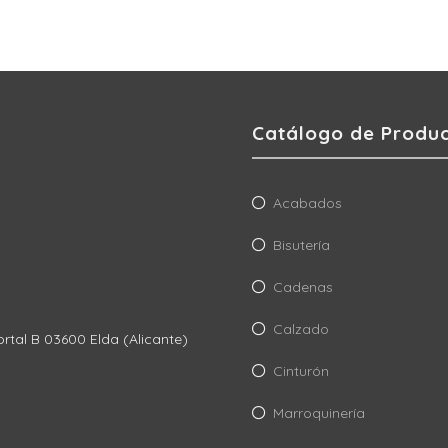
Catálogo de Produ
Acabados
Bisutería
Cadenas
Calzado
ortal B 03600 Elda (Alicante)
Cinturón
Marroquinería