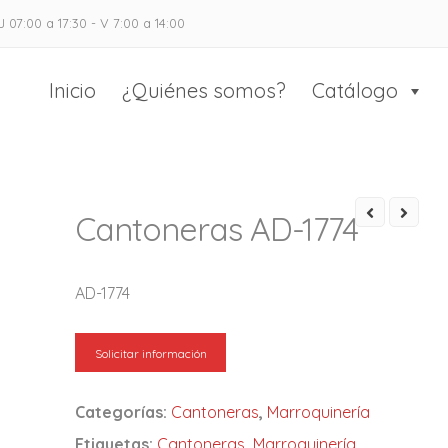
J 07:00 a 17:30 - V 7:00 a 14:00
as Casado
 el calzado y marroquinería
Inicio
¿Quiénes somos?
Catálogo
Cantoneras AD-1774
AD-1774
Solicitar información
Categorías:
Cantoneras
,
Marroquinería
Etiquetas:
Cantoneras
,
Marroquinería