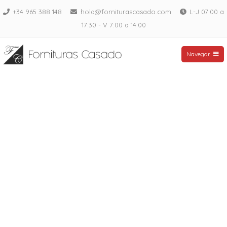
Saltar
+34 965 388 148
hola@forniturascasado.com
L-J 07:00 a
al
17:30 - V 7:00 a 14:00
contenido
Fornituras Casado
Navegar