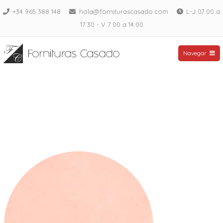
Saltar
+34 965 388 148
hola@forniturascasado.com
L-J 07:00 a
al
17:30 - V 7:00 a 14:00
contenido
Fornituras Casado
Navegar