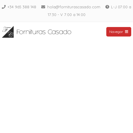
Saltar
+34 965 388 148
hola@forniturascasado.com
L-J 07:00 a
al
17:30 - V 7:00 a 14:00
contenido
Fornituras Casado
Navegar