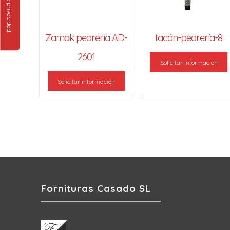
Zamak pedrería AD-
tacón-pedrería-8
2601
Solicitar información
Solicitar información
Fornituras Casado SL