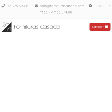
Saltar
+34 965 388 148
hola@forniturascasado.com
L-J 07:00 a
al
17:30 - V 7:00 a 14:00
contenido
Fornituras Casado
Navegar