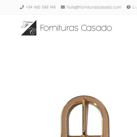
Saltar
+34 965 388 148
hola@forniturascasado.com
L-
al
Fornitur
contenido
Adornos para