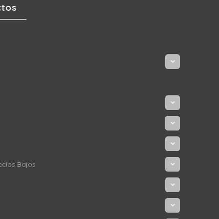
ctos
ecios Bajos