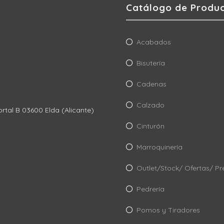
Catálogo de Produ
Acabados
Bisutería
Cadenas
Calzado
ortal B 03600 Elda (Alicante)
Cinturón
Marroquinería
Outlet/Stock/ Ofertas/ Pr
Pedrería
Pomos y Tiradores