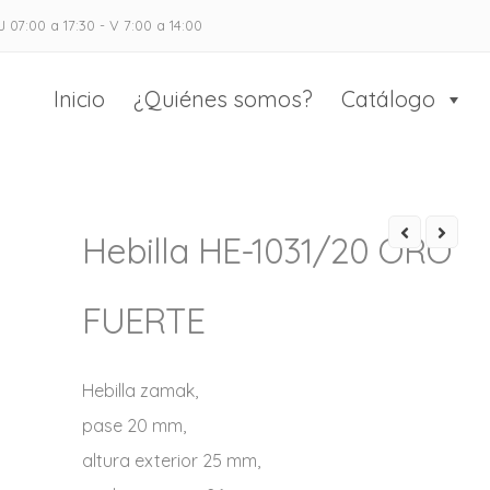
J 07:00 a 17:30 - V 7:00 a 14:00
as Casado
 el calzado y marroquinería
Inicio
¿Quiénes somos?
Catálogo
Hebilla HE-1031/20 ORO
FUERTE
Hebilla zamak,
pase 20 mm,
altura exterior 25 mm,