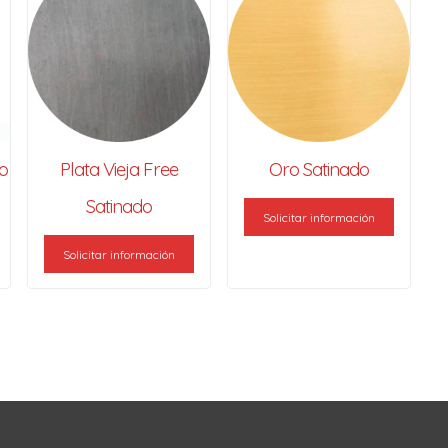
o
Plata Vieja Free
Oro Satinado
Satinado
Solicitar información
Solicitar información