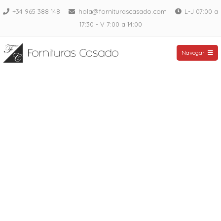
Saltar
+34 965 388 148
hola@forniturascasado.com
L-J 07:00 a
al
17:30 - V 7:00 a 14:00
contenido
Fornituras Casado
Navegar