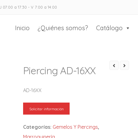
J 07:00 a 17:30 - V 7:00 a 14:00
as Casado
 el calzado y marroquinería
Inicio
¿Quiénes somos?
Catálogo
Piercing AD-16XX
AD-16XX
Solicitar información
Categorías:
Gemelos Y Piercings
,
Marroquinería