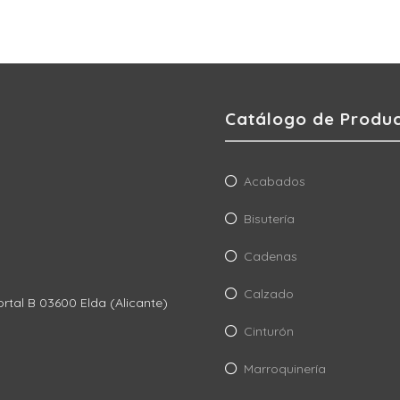
Catálogo de Produ
Acabados
Bisutería
Cadenas
Calzado
ortal B 03600 Elda (Alicante)
Cinturón
Marroquinería