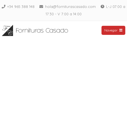
Saltar
+34 965 388 148
hola@forniturascasado.com
L-J 07:00 a
al
17:30 - V 7:00 a 14:00
contenido
Fornituras Casado
Navegar