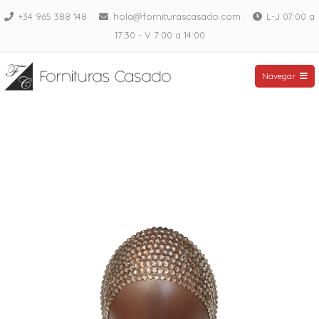
Saltar
+34 965 388 148
hola@forniturascasado.com
L-J 07:00 a
al
17:30 - V 7:00 a 14:00
contenido
Fornituras Casado
Navegar