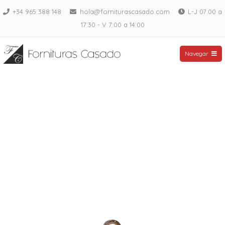
Saltar
+34 965 388 148
hola@forniturascasado.com
L-J 07:00 a
al
17:30 - V 7:00 a 14:00
contenido
Fornituras Casado
Navegar