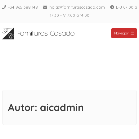
Saltar
+34 965 388 148
hola@forniturascasado.com
L-J 07:00 a
al
17:30 - V 7:00 a 14:00
contenido
Fornituras Casado
Navegar
Autor:
aicadmin