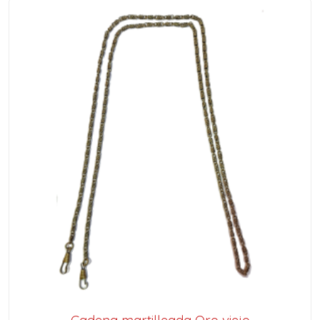
Cadena martilleada Oro viejo