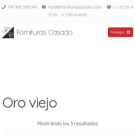
Saltar
+34 965 388 148
hola@forniturascasado.com
L-J 07:00 a
al
17:30 - V 7:00 a 14:00
contenido
Fornituras Casado
Navegar
Oro viejo
Mostrando los 3 resultados