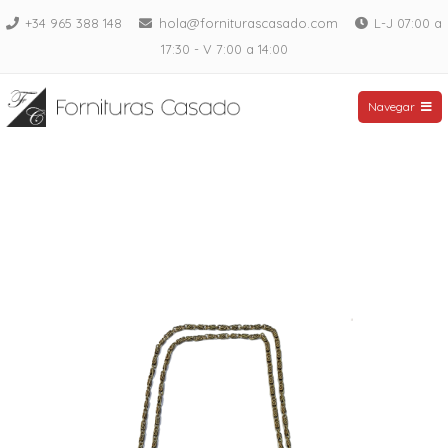
Saltar
+34 965 388 148
hola@forniturascasado.com
L-J 07:00 a
al
17:30 - V 7:00 a 14:00
contenido
Fornituras Casado
Navegar