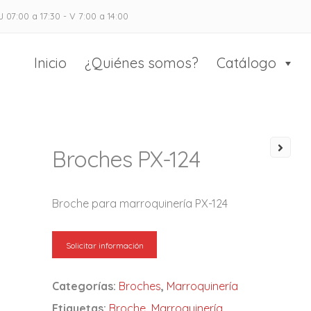
J 07:00 a 17:30 - V 7:00 a 14:00
as Casado
 el calzado y marroquinería
Inicio
¿Quiénes somos?
Catálogo
Broches PX-124
Broche para marroquinería PX-124
Solicitar información
Categorías:
Broches
,
Marroquinería
Etiquetas:
Broche
,
Marroquinería