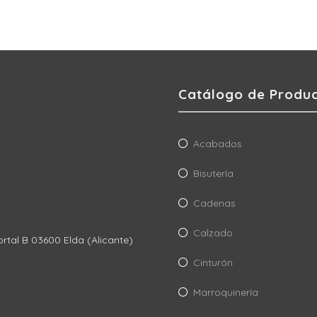
Catálogo de Produ
Acabados
Bisutería
Cadenas
Calzado
ortal B 03600 Elda (Alicante)
Cinturón
Marroquinería