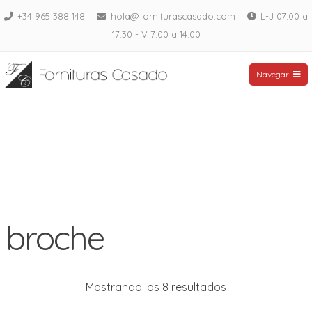
Saltar
+34 965 388 148
hola@forniturascasado.com
L-J 07:00 a
al
17:30 - V 7:00 a 14:00
contenido
Fornituras Casado
Navegar
broche
Mostrando los 8 resultados