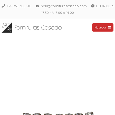
Saltar
+34 965 388 148
hola@forniturascasado.com
L-J 07:00 a
al
17:30 - V 7:00 a 14:00
contenido
Fornituras Casado
Navegar