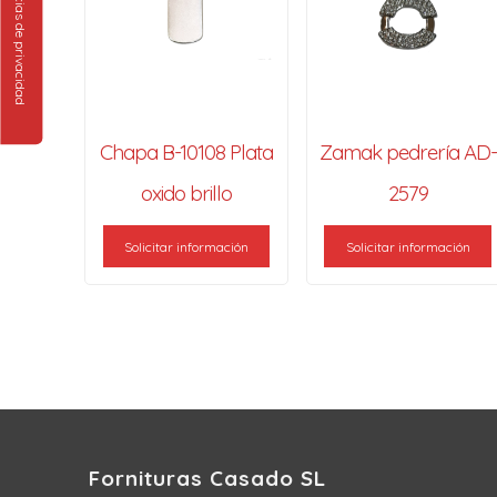
Chapa B-10108 Plata
Zamak pedrería AD-
oxido brillo
2579
Solicitar información
Solicitar información
Fornituras Casado SL