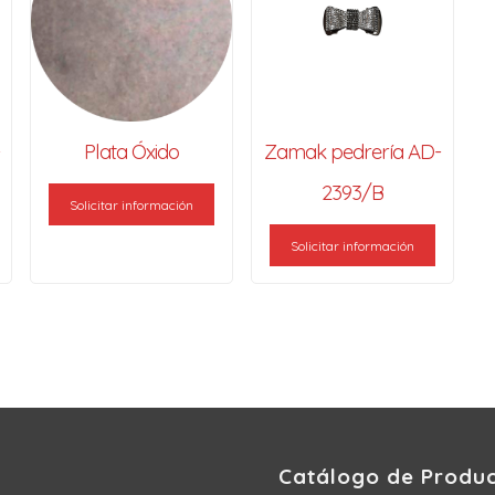
Plata Óxido
Zamak pedrería AD-
2393/B
Solicitar información
Solicitar información
Catálogo de Produ