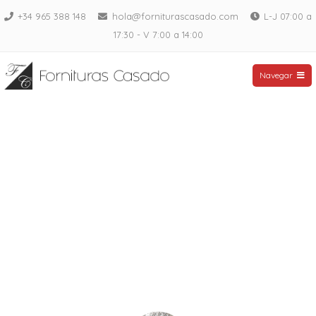
Saltar
+34 965 388 148
hola@forniturascasado.com
L-J 07:00 a
al
17:30 - V 7:00 a 14:00
contenido
Fornituras Casado
Navegar