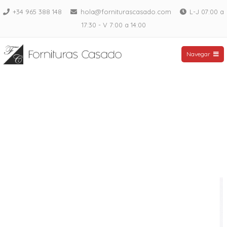
Saltar
+34 965 388 148
hola@forniturascasado.com
L-J 07:00 a
al
17:30 - V 7:00 a 14:00
contenido
Fornituras Casado
Navegar