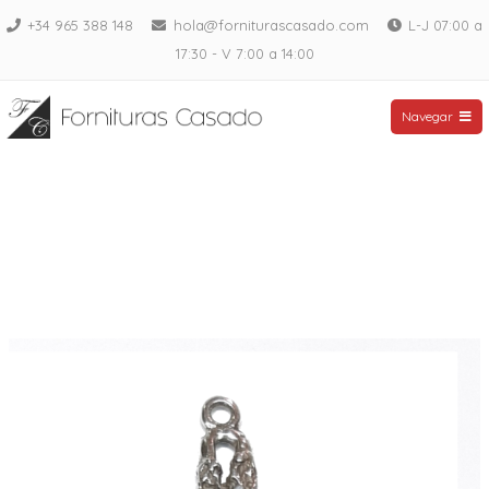
Saltar
+34 965 388 148
hola@forniturascasado.com
L-J 07:00 a
al
17:30 - V 7:00 a 14:00
contenido
Fornituras Casado
Navegar