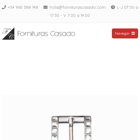
Saltar
+34 965 388 148
hola@forniturascasado.com
L-J 07:00 a
al
17:30 - V 7:00 a 14:00
contenido
Fornituras Casado
Navegar