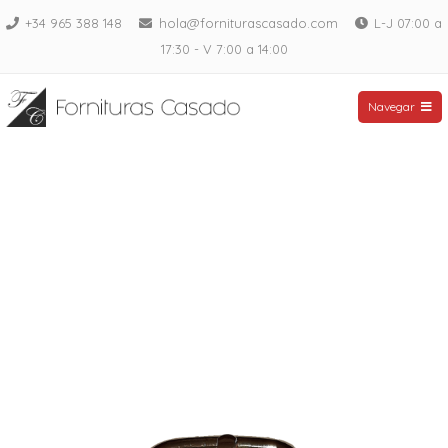
Saltar
+34 965 388 148
hola@forniturascasado.com
L-J 07:00 a
al
17:30 - V 7:00 a 14:00
contenido
Fornituras Casado
Navegar