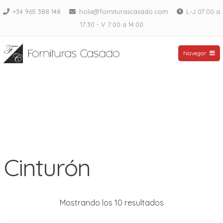
Saltar
+34 965 388 148
hola@forniturascasado.com
L-J 07:00 a
al
17:30 - V 7:00 a 14:00
contenido
Fornituras Casado
Navegar
Cinturón
Mostrando los 10 resultados