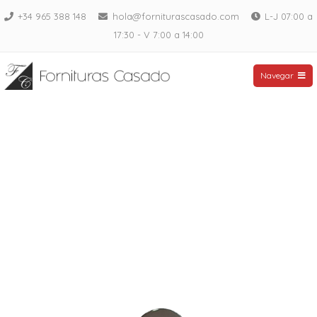
Saltar
+34 965 388 148
hola@forniturascasado.com
L-J 07:00 a
al
17:30 - V 7:00 a 14:00
contenido
Fornituras Casado
Navegar