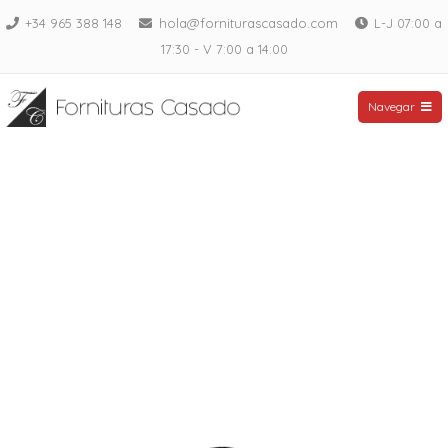
Saltar
+34 965 388 148
hola@forniturascasado.com
L-J 07:00 a
al
17:30 - V 7:00 a 14:00
contenido
Fornituras Casado
Navegar