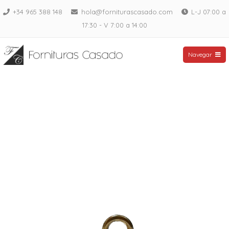
Saltar
+34 965 388 148
hola@forniturascasado.com
L-J 07:00 a
al
17:30 - V 7:00 a 14:00
contenido
Fornituras Casado
Navegar