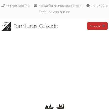
Saltar
+34 965 388 148
hola@forniturascasado.com
L-J 07:00 a
al
17:30 - V 7:00 a 14:00
contenido
Fornituras Casado
Navegar