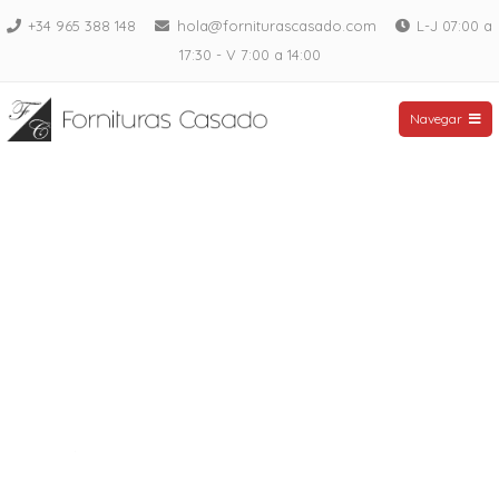
Saltar
+34 965 388 148
hola@forniturascasado.com
L-J 07:00 a
al
17:30 - V 7:00 a 14:00
contenido
Fornituras Casado
Navegar